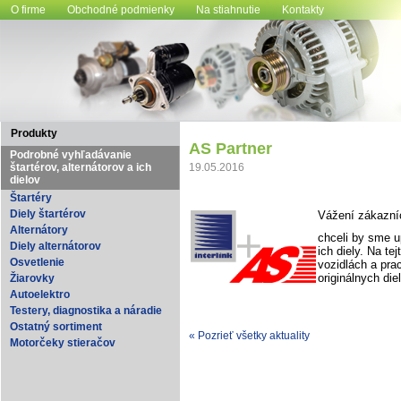
O firme
Obchodné podmienky
Na stiahnutie
Kontakty
Produkty
AS Partner
Podrobné vyhľadávanie
štartérov, alternátorov a ich
19.05.2016
dielov
Štartéry
Diely štartérov
Vážení zákazníc
Alternátory
chceli by sme 
Diely alternátorov
ich diely. Na te
Osvetlenie
vozidlách a pra
originálnych die
Žiarovky
Autoelektro
Testery, diagnostika a náradie
Ostatný sortiment
« Pozrieť všetky aktuality
Motorčeky stieračov