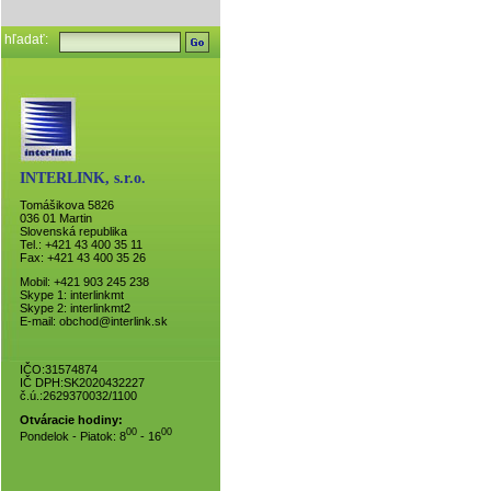
hľadať:
INTERLINK, s.r.o.
Tomášikova 5826
036 01 Martin
Slovenská republika
Tel.: +421 43 400 35 11
Fax: +421 43 400 35 26
Mobil: +421 903 245 238
Skype 1:
interlinkmt
Skype 2:
interlinkmt2
E-mail:
obchod@interlink.sk
IČO:31574874
IČ DPH:SK2020432227
č.ú.:2629370032/1100
Otváracie hodiny:
00
00
Pondelok - Piatok: 8
- 16