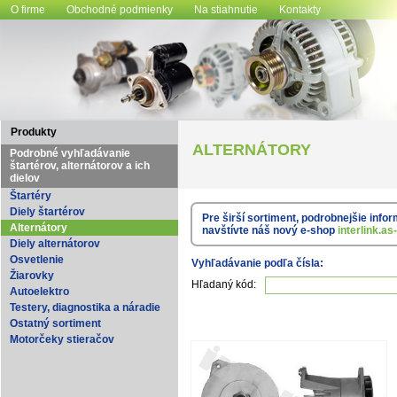
O firme
Obchodné podmienky
Na stiahnutie
Kontakty
Produkty
ALTERNÁTORY
Podrobné vyhľadávanie
štartérov, alternátorov a ich
dielov
Štartéry
Diely štartérov
Pre širší sortiment, podrobnejšie info
Alternátory
navštívte náš nový e-shop
interlink.a
Diely alternátorov
Osvetlenie
Vyhľadávanie podľa čísla:
Žiarovky
Hľadaný kód:
Autoelektro
Testery, diagnostika a náradie
Ostatný sortiment
Motorčeky stieračov