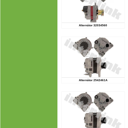
Alternátor 32034560
Alternátor 2542461A