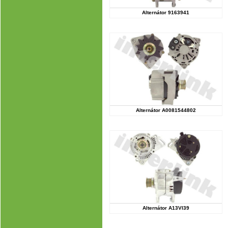
Alternátor 9163941
Alternátor A0081544802
Alternátor A13VI39