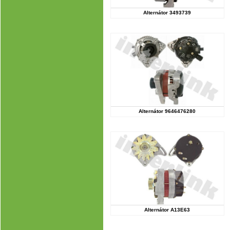
Alternátor 3493739
Alternátor 9646476280
Alternátor A13E63