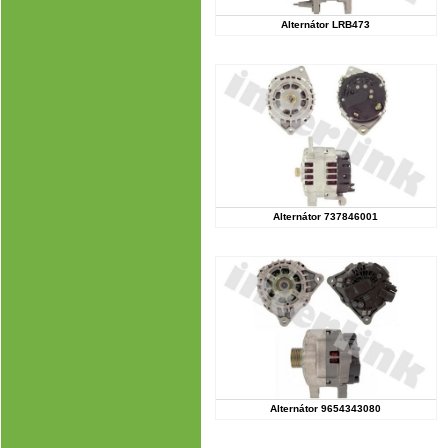
Alternátor LRB473
Alternátor 737846001
Alternátor 9654343080