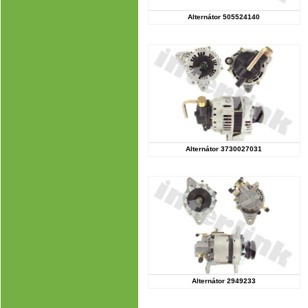
Alternátor 505524140
Alternátor 3730027031
Alternátor 2949233