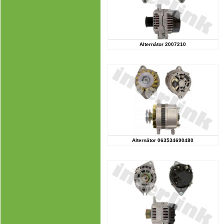
Alternátor 2007210
Alternátor 063534690480