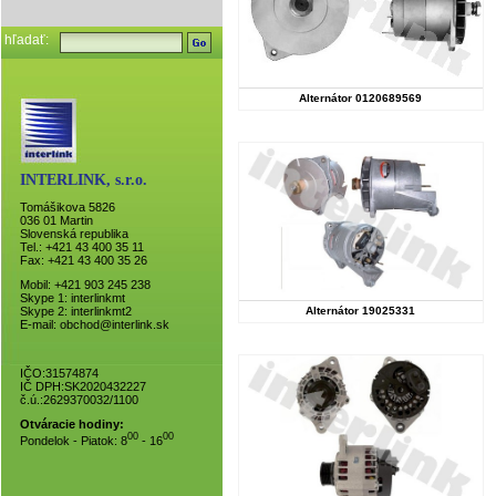
hľadať:
Alternátor 0120689569
INTERLINK, s.r.o.
Tomášikova 5826
036 01 Martin
Slovenská republika
Tel.: +421 43 400 35 11
Fax: +421 43 400 35 26
Mobil: +421 903 245 238
Skype 1:
interlinkmt
Skype 2:
interlinkmt2
Alternátor 19025331
E-mail:
obchod@interlink.sk
IČO:31574874
IČ DPH:SK2020432227
č.ú.:2629370032/1100
Otváracie hodiny:
00
00
Pondelok - Piatok: 8
- 16