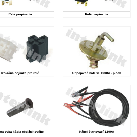
Relé prepínacie
Relé rozpínacie
Izolačná objímka pre relé
Odpojovač batérie 1000A - plech
oncovka kábla obdĺžnikového
Kábel štartovací 1200A