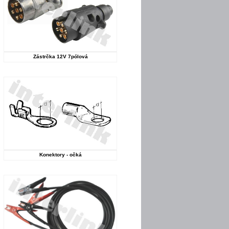
Zástrčka 12V 7pólová
Konektory - očká