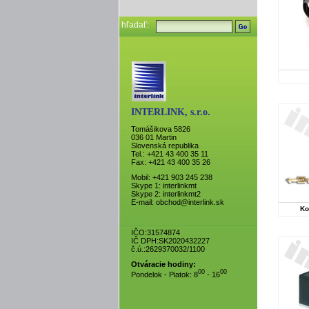
hľadať:
INTERLINK, s.r.o.
Tomášikova 5826
036 01 Martin
Slovenská republika
Tel.: +421 43 400 35 11
Fax: +421 43 400 35 26
Mobil: +421 903 245 238
Skype 1:
interlinkmt
Skype 2:
interlinkmt2
E-mail:
obchod@interlink.sk
Ko
IČO:31574874
IČ DPH:SK2020432227
č.ú.:2629370032/1100
Otváracie hodiny:
00
00
Pondelok - Piatok: 8
- 16