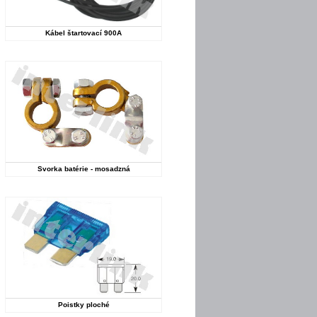
Kábel štartovací 900A
Svorka batérie - mosadzná
Poistky ploché