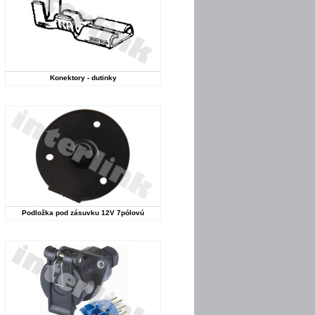
Konektory - dutinky
Podložka pod zásuvku 12V 7pólovú