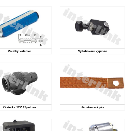
Poistky valcové
Vyťahovací vypínač
Zástrčka 12V 13pólová
Ukostrovací pás