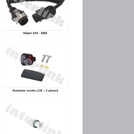
Kábel 24V - EBS
Konektor svetla LC8 – 2 pinový