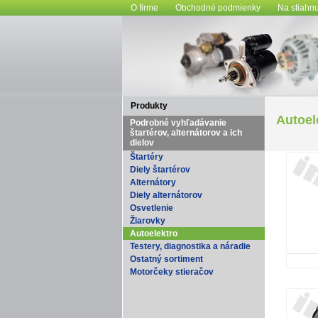
O firme
Obchodné podmienky
Na stiahnu
Produkty
Autoel
Podrobné vyhľadávanie
štartérov, alternátorov a ich
dielov
Štartéry
Diely štartérov
Alternátory
Diely alternátorov
Osvetlenie
Žiarovky
Autoelektro
Testery, diagnostika a náradie
Ostatný sortiment
Motorčeky stieračov