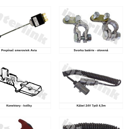
Prepínač smeroviek Avia
Svorka batérie - olovená
Konektory - kolíky
Kábel 24V 7pól 4,5m